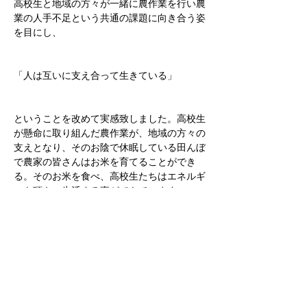
高校生と地域の方々が一緒に農作業を行い農
業の人手不足という共通の課題に向き合う姿
を目にし、
「人は互いに支え合って生きている」
ということを改めて実感致しました。高校生
が懸命に取り組んだ農作業が、地域の方々の
支えとなり、そのお陰で休眠している田んぼ
で農家の皆さんはお米を育てることができ
る。そのお米を食べ、高校生たちはエネルギ
ーを頂き、生活する事ができています。この
体験を通じて、人は助け合いの輪の中で生き
ていることの意義を感じ取ることができまし
た。
高校生が地元の課題解決に参加することで、
地域住民との絆が深まり、食の大切さや人と
人が支え合う喜びを実感する貴重な機会とな