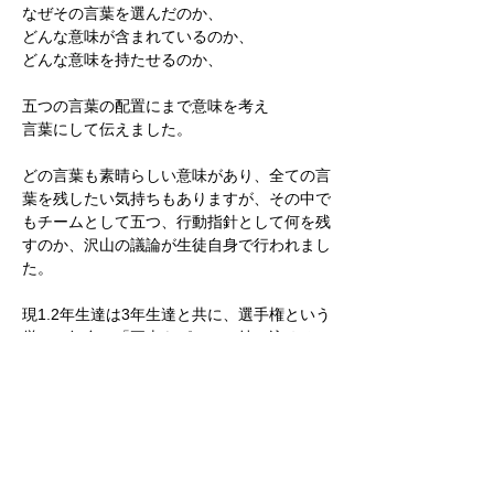
なぜその言葉を選んだのか、
どんな意味が含まれているのか、
どんな意味を持たせるのか、
五つの言葉の配置にまで意味を考え
言葉にして伝えました。
どの言葉も素晴らしい意味があり、全ての言
葉を残したい気持ちもありますが、その中で
もチームとして五つ、行動指針として何を残
すのか、沢山の議論が生徒自身で行われまし
た。
現1.2年生達は3年生達と共に、選手権という
厳しい舞台で「五志をピッチに持ち込める
か」をテーマに戦った経験があります。
準優勝🥈という結果を胸に私たちは、決勝の
舞台に立っても臆することなく戦い抜き、優
勝🥇する覚悟を持って執念深く戦い抜きま
す。