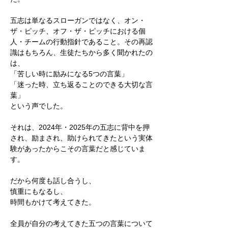
五志は単なるスローガンではなく、オン・
ザ・ピッチ、オフ・ザ・ピッチにおける個
人・チームの行動指針であること。その再認
識はもちろん、生徒たちから多く聞かれたの
は、
「苦しい時に励みになる5つの言葉」
「迷った時、立ち返ることのできる大切な言
葉」
という声でした。
それは、2024年・2025年の五志に背中を押
され、励まされ、助けられてきたという実体
験があったからこその言葉だと感じていま
す。
だから何度も話し合うし、
慎重にもなるし、
時間もかけて考えてきた。
全員が自分の考えてきた五つの言葉について