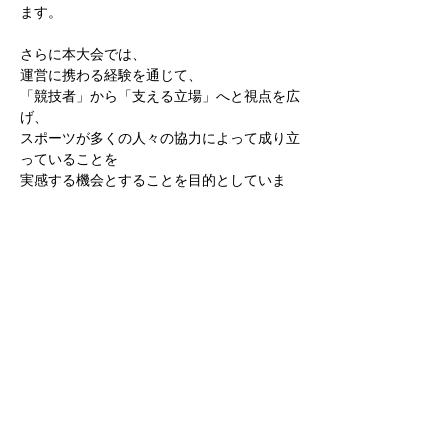
ます。
さらに本大会では、
運営に携わる経験を通じて、
「競技者」から「支える立場」へと視点を広
げ、
スポーツが多くの人々の協力によって成り立
っていることを
実感する機会とすることを目的としていま
す。
これらの経験を通して、
責任感、主体性、感謝の心を育み、
将来、地域社会を支える人材の育成につなげ
ていくことを
本法人の重要な使命と位置づけています。
本大会で得られる学びと経験が、
ピッチ内にとどまらず、
日常生活および将来の人生においても
生かされることを願っております。