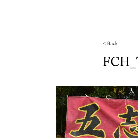
Home
FC.HIEIZAN-TO
< Back
FCH