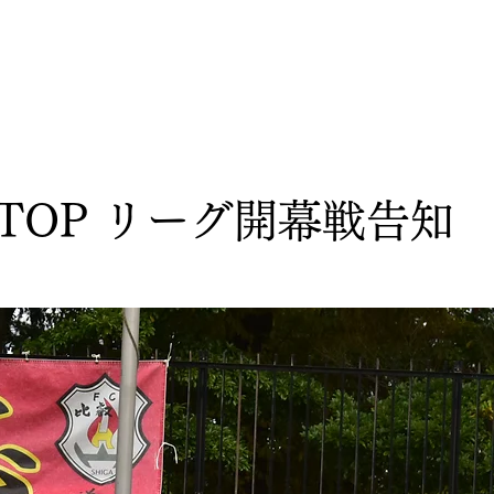
P（1種)
+one サッカースクール
比叡山高校サ
_TOP リーグ開幕戦告知